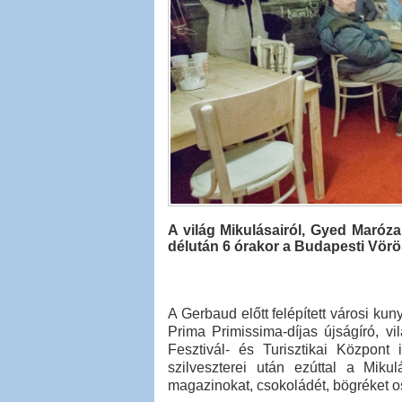
A világ Mikulásairól, Gyed Marózai
délután 6 órakor a Budapesti Vörö
A Gerbaud előtt felépített városi ku
Prima Primissima-díjas újságíró, 
Fesztivál- és Turisztikai Központ 
szilveszterei után ezúttal a Mik
magazinokat, csokoládét, bögréket os