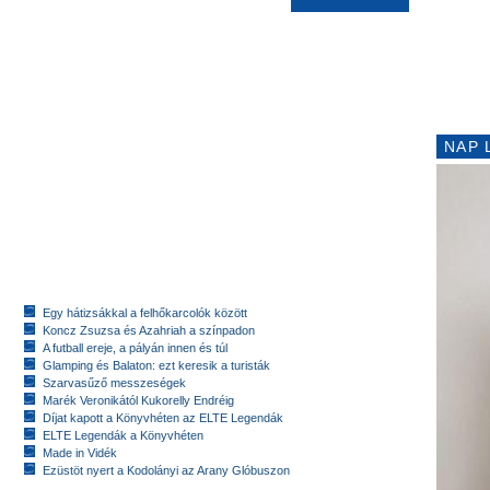
NAP 
Egy hátizsákkal a felhőkarcolók között
Koncz Zsuzsa és Azahriah a színpadon
A futball ereje, a pályán innen és túl
Glamping és Balaton: ezt keresik a turisták
Szarvasűző messzeségek
Marék Veronikától Kukorelly Endréig
Díjat kapott a Könyvhéten az ELTE Legendák
ELTE Legendák a Könyvhéten
Made in Vidék
Ezüstöt nyert a Kodolányi az Arany Glóbuszon