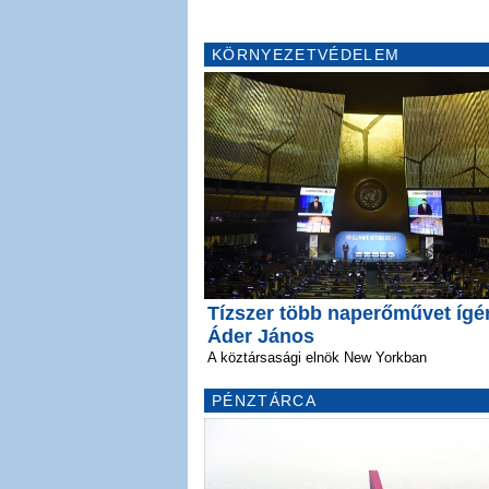
KÖRNYEZETVÉDELEM
Tízszer több naperőművet ígé
Áder János
A köztársasági elnök New Yorkban
PÉNZTÁRCA