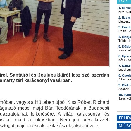
TOP
1. Mi v
Egy mag
2. Ezt m
Életvesz
3. Emel
Ez (is) l
4. Menj
Több min
5. Döbb
Zárcsökk
6. Ilyen
Két év t
7. Náda
Lezuhant
ról, Santáiról és Joulupukkiiról lesz szó szerdán
8. Csod
A kerti 
smarty téri karácsonyi vásárban.
9. Blöff
Zacher G
10. Ilye
Szex kö
nyhóban, vagyis a Hüttében újból Kiss Róbert Richard
világutazó mesél majd Bán Teodórának, a Budapesti
igazgatójának felkérésére. A világ karácsonyai és
ulás áll majd a fókuszban. Nem jön üres kézzel,
ztogat majd azoknak, akik készek játszani vele.
MŰS