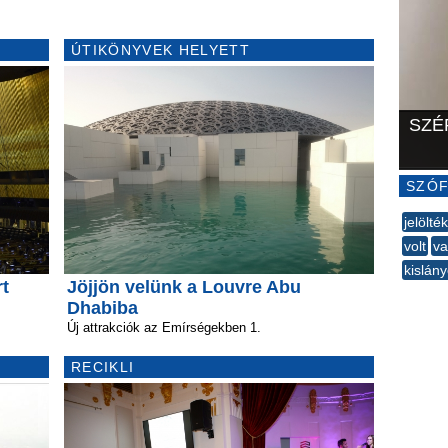
ÚTIKÖNYVEK HELYETT
SZÉ
SZÓF
jelölték
volt
va
kislán
rt
Jöjjön velünk a Louvre Abu
--
Dhabiba
Új attrakciók az Emírségekben 1.
RECIKLI