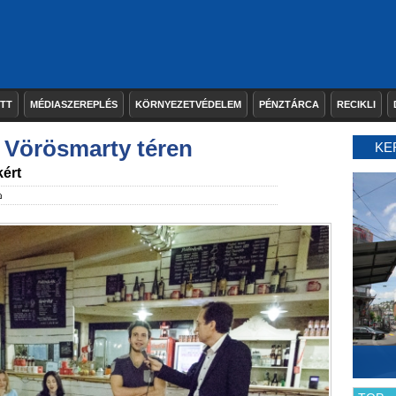
ETT
MÉDIASZEREPLÉS
KÖRNYEZETVÉDELEM
PÉNZTÁRCA
RECIKLI
a Vörösmarty téren
KE
ért