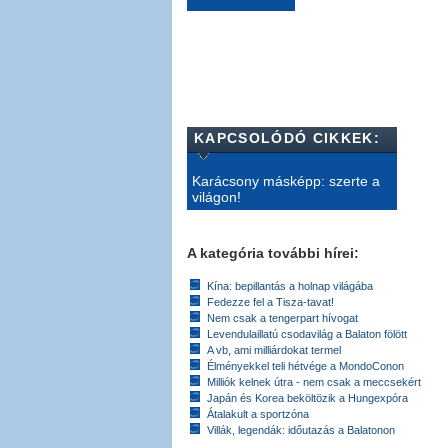
KAPCSOLÓDÓ CIKKEK:
Karácsony másképp: szerte a
világon!
A kategória további hírei:
Kína: bepillantás a holnap világába
Fedezze fel a Tisza-tavat!
Nem csak a tengerpart hívogat
Levendulaillatú csodavilág a Balaton fölött
A vb, ami milliárdokat termel
Élményekkel teli hétvége a MondoConon
Milliók kelnek útra - nem csak a meccsekért
Japán és Korea beköltözik a Hungexpóra
Átalakult a sportzóna
Villák, legendák: időutazás a Balatonon