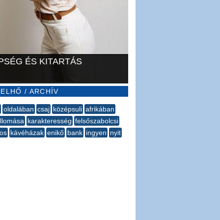
PSÉG ÉS KITARTÁS
ELHŐ / ARCHÍV
oldalában
csaj
középsuli
afrikában
llomása
karakteresség
felsőszabolcsi
yos
kávéházak
enikő
bank
ingyen
nyit