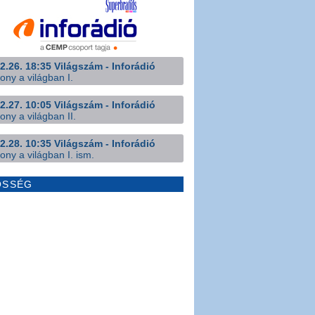
2.26. 18:35 Világszám - Inforádió
ony a világban I.
2.27. 10:05 Világszám - Inforádió
ony a világban II.
2.28. 10:35 Világszám - Inforádió
ony a világban I. ism.
ÖSSÉG