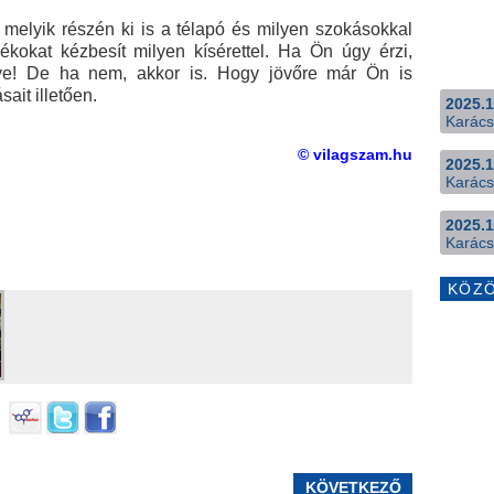
 melyik részén ki is a télapó és milyen szokásokkal
ékokat kézbesít milyen kísérettel. Ha Ön úgy érzi,
ye! De ha nem, akkor is. Hogy jövőre már Ön is
ait illetően.
2025.1
Karács
© vilagszam.hu
2025.1
Karács
2025.1
Karács
KÖZ
KÖVETKEZŐ