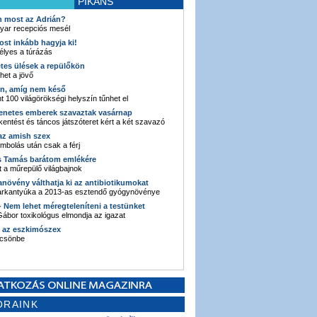
PIKÁNS
an most az Adrián?
yar recepciós mesél
ost inkább hagyja ki!
élyes a túrázás
etes ülések a repülőkön
ehet a jövő
en, amíg nem késő
t 100 világörökségi helyszín tűnhet el
enetes emberek szavaztak vasárnap
entést és táncos játszóteret kért a két szavazó
 az amish szex
ombolás után csak a férj
s Tamás barátom emlékére
 a műrepülő világbajnok
anövény válthatja ki az antibiotikumokat
sarkantyúka a 2013-as esztendő gyógynövénye
 - Nem lehet méregteleníteni a testünket
ábor toxikológus elmondja az igazat
n az eszkimószex
lcsönbe
ORAINK