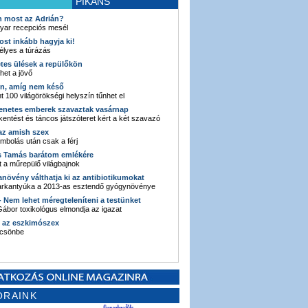
PIKÁNS
an most az Adrián?
yar recepciós mesél
ost inkább hagyja ki!
élyes a túrázás
etes ülések a repülőkön
ehet a jövő
en, amíg nem késő
t 100 világörökségi helyszín tűnhet el
enetes emberek szavaztak vasárnap
entést és táncos játszóteret kért a két szavazó
 az amish szex
ombolás után csak a férj
s Tamás barátom emlékére
 a műrepülő világbajnok
anövény válthatja ki az antibiotikumokat
sarkantyúka a 2013-as esztendő gyógynövénye
 - Nem lehet méregteleníteni a testünket
ábor toxikológus elmondja az igazat
n az eszkimószex
lcsönbe
ORAINK