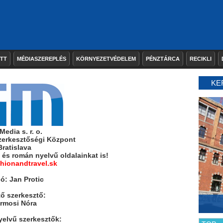
ETT
MÉDIASZEREPLÉS
KÖRNYEZETVÉDELEM
PÉNZTÁRCA
RECIKLI
KE
edia s. r. o.
zerkesztőségi Központ
Bratislava
és román nyelvű oldalainkat is!
hionandtravel.sk
ó: Jan Protic
tő szerkesztő:
rmosi Nóra
elvű szerkesztők: