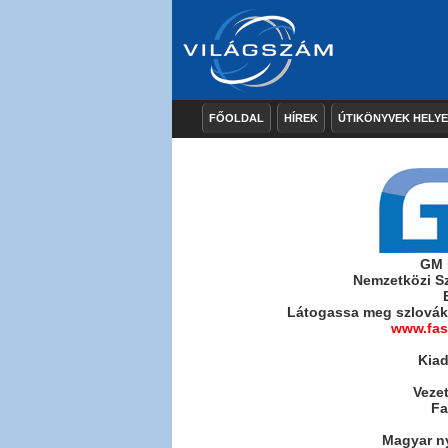
FŐOLDAL
HÍREK
ÚTIKÖNYVEK HELY
GM M
Nemzetközi S
Látogassa meg szlovák 
www.fas
Kiad
Veze
Fa
Magyar ny