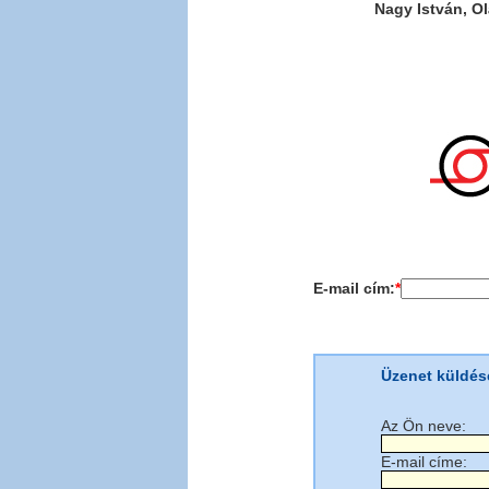
Nagy István, O
info
E-mail cím:
*
Üzenet küldés
Az Ön neve:
E-mail címe: