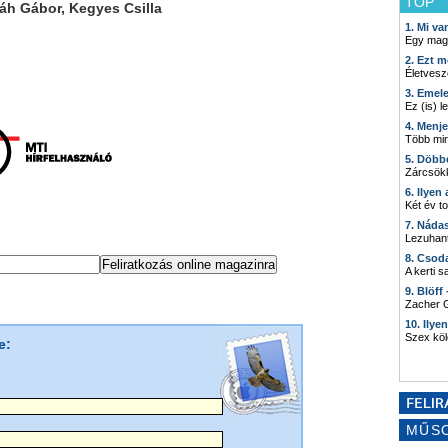
TOP
láh Gábor, Kegyes Csilla
1. Mi v
Egy mag
@vilagszam.hu
2. Ezt m
Életvesz
3. Emel
Ez (is) l
4. Menj
Több min
5. Döbb
Zárcsökk
6. Ilyen
Két év t
7. Náda
Lezuhant
8. Csod
A kerti 
9. Blöff
Zacher G
10. Ilye
Szex kö
e:
MŰS