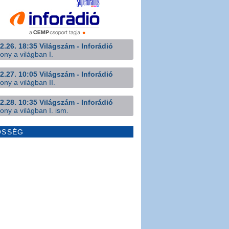
2.26. 18:35 Világszám - Inforádió
ony a világban I.
2.27. 10:05 Világszám - Inforádió
ony a világban II.
2.28. 10:35 Világszám - Inforádió
ony a világban I. ism.
ÖSSÉG