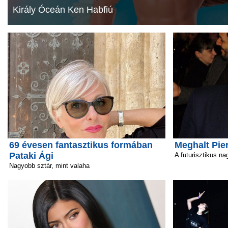
Király Óceán Ken Habfiú
69 évesen fantasztikus formában
Meghalt Pie
Pataki Ági
A futurisztikus na
Nagyobb sztár, mint valaha