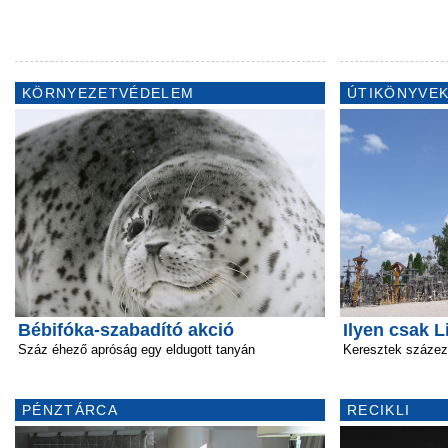
KÖRNYEZETVÉDELEM
ÚTIKÖNYVEK
Bébifóka-szabadító akció
Ilyen csak L
Száz éhező apróság egy eldugott tanyán
Keresztek százez
PÉNZTÁRCA
RECIKLI