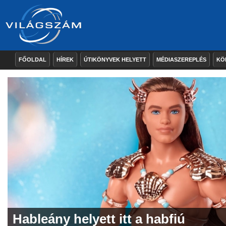
FŐOLDAL
HÍREK
ÚTIKÖNYVEK HELYETT
MÉDIASZEREPLÉS
KÖ
Hableány helyett itt a habfiú