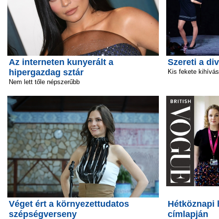
Az interneten kunyerált a
Szereti a di
hipergazdag sztár
Kis fekete kihívás
Nem lett tőle népszerűbb
Véget ért a környezettudatos
Hétköznapi 
szépségverseny
címlapján