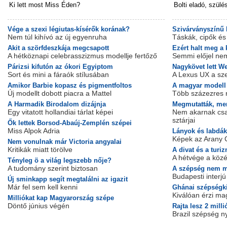
Ki lett most Miss Éden?
Bolti eladó, szül
Vége a szexi légiutas-kísérők korának?
Szivárványszínű 
Nem túl kihívó az új egyenruha
Táskák, cipők és
Akit a szörfdeszkája megcsapott
Ezért halt meg a 
A hétköznapi celebrasszizmus modellje fertőző
Semmi előjel nem
Párizsi kifutón az ókori Egyiptom
Nagykövet lett W
Sort és mini a fáraók stílusában
A Lexus UX a sz
Amikor Barbie kopasz és pigmentfoltos
A magyar modell 
Új modellt dobott piacra a Mattel
Több százezres 
A Harmadik Birodalom dizájnja
Megmutatták, men
Egy vitatott hollandiai tárlat képei
Nem akarnak csa
sztárjai
Ők lettek Borsod-Abaúj-Zemplén szépei
Miss Alpok Adria
Lányok és labdák
Képek az Arany 
Nem vonulnak már Victoria angyalai
Kritikák miatt törölve
A divat és a tur
A hétvége a köz
Tényleg ö a világ legszebb nője?
A tudomány szerint biztosan
A szépség nem m
Budapesti interj
Új sminkapp segít megtalálni az igazit
Már fel sem kell kenni
Ghánai szépségki
Kiválóan érzi m
Milliókat kap Magyarország szépe
Döntő június végén
Rajta lesz 2 milli
Brazil szépség n