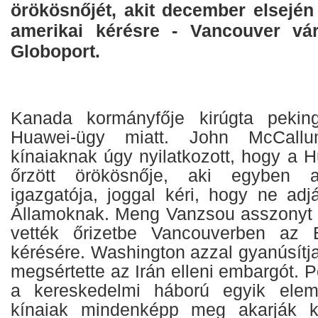
örökösnőjét, akit december elsején 
amerikai kérésre - Vancouver vár
Globoport.
Kanada kormányfője kirúgta pekin
Huawei-ügy miatt. John McCall
kínaiaknak úgy nyilatkozott, hogy a
őrzött örökösnője, aki egyben 
igazgatója, joggal kéri, hogy ne adj
Államoknak. Meng Vanzsou asszonyt 
vették őrizetbe Vancouverben az 
kérésére. Washington azzal gyanúsítj
megsértette az Irán elleni embargót. P
a kereskedelmi háború egyik elem
kínaiak mindenképp meg akarják k