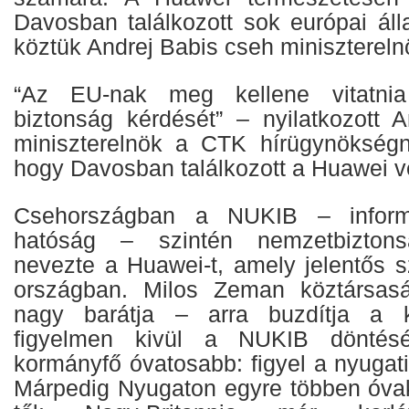
Davosban találkozott sok európai ál
köztük Andrej Babis cseh minisztereln
“Az EU-nak meg kellene vitatnia 
biztonság kérdését” – nyilatkozott 
miniszterelnök a CTK hírügynökségn
hogy Davosban találkozott a Huawei ve
Csehországban a NUKIB – informat
hatóság – szintén nemzetbiztons
nevezte a Huawei-t, amely jelentős s
országban. Milos Zeman köztársas
nagy barátja – arra buzdítja a k
figyelmen kivül a NUKIB döntésé
kormányfő óvatosabb: figyel a nyugat
Márpedig Nyugaton egyre többen óva