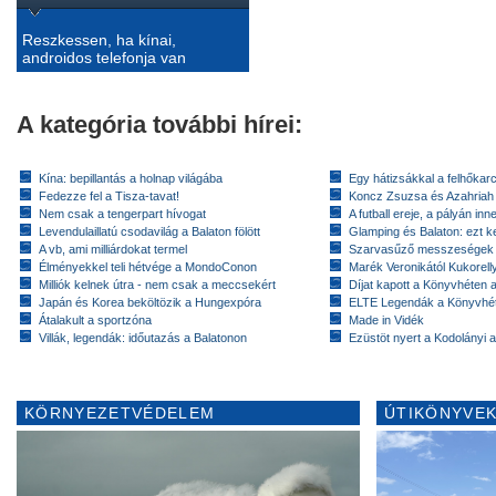
Reszkessen, ha kínai,
androidos telefonja van
A kategória további hírei:
Kína: bepillantás a holnap világába
Egy hátizsákkal a felhőkarc
Fedezze fel a Tisza-tavat!
Koncz Zsuzsa és Azahriah
Nem csak a tengerpart hívogat
A futball ereje, a pályán inn
Levendulaillatú csodavilág a Balaton fölött
Glamping és Balaton: ezt ke
A vb, ami milliárdokat termel
Szarvasűző messzeségek
Élményekkel teli hétvége a MondoConon
Marék Veronikától Kukorell
Milliók kelnek útra - nem csak a meccsekért
Díjat kapott a Könyvhéten
Japán és Korea beköltözik a Hungexpóra
ELTE Legendák a Könyvhé
Átalakult a sportzóna
Made in Vidék
Villák, legendák: időutazás a Balatonon
Ezüstöt nyert a Kodolányi
KÖRNYEZETVÉDELEM
ÚTIKÖNYVEK