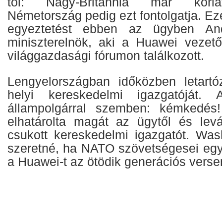
től: Nagy-Britannia már korlát
Németország pedig ezt fontolgatja. Ezé
egyeztetést ebben az ügyben An
miniszterelnök, aki a Huawei vezet
világgazdasági fórumon találkozott.
Lengyelországban időközben letartó
helyi kereskedelmi igazgatóját
állampolgárral szemben: kémkedés
elhatárolta magát az ügytől és levá
csukott kereskedelmi igazgatót. Was
szeretné, ha NATO szövetségesei eg
a Huawei-t az ötödik generációs verse