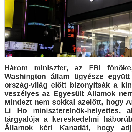
Három miniszter, az FBI főnök
Washington állam ügyésze együtt 
ország-világ előtt bizonyítsák a k
veszélyes az Egyesült Államok nem
Mindezt nem sokkal azelőtt, hogy A
Li Ho miniszterelnök-helyettes, 
tárgyalója a kereskedelmi háború
Államok kéri Kanadát, hogy ad