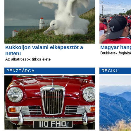
Kukkoljon valami elképesztőt a
Magyar hang
neten!
Drukkerek foglaltá
Az albatroszok titkos élete
PÉNZTÁRCA
RECIKLI