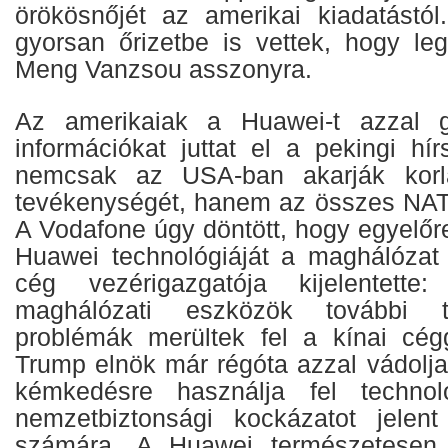
örökösnőjét az amerikai kiadatástó
gyorsan őrizetbe is vettek, hogy leg
Meng Vanzsou asszonyra.
Az amerikaiak a Huawei-t azzal g
információkat juttat el a pekingi hí
nemcsak az USA-ban akarják korl
tevékenységét, hanem az összes NAT
A Vodafone úgy döntött, hogy egyelőr
Huawei technológiáját a maghálózat 
cég vezérigazgatója kijelentette:
maghálózati eszközök további te
problémák merültek fel a kínai cég
Trump elnök már régóta azzal vádolja
kémkedésre használja fel technol
nemzetbiztonsági kockázatot jelent
számára. A Huawei természetesen c