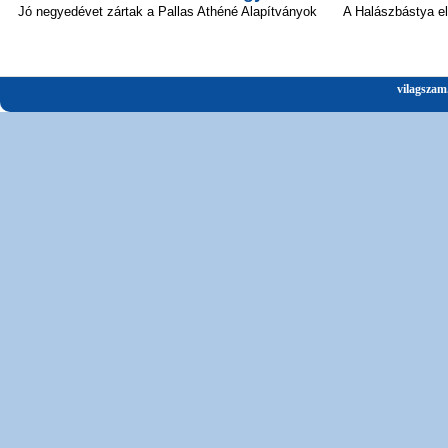
Jó negyedévet zártak a Pallas Athéné Alapítványok
A Halászbástya el
vilagszam