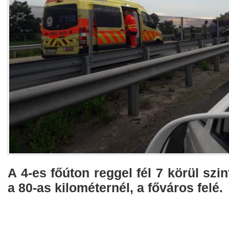
A 4-es főúton reggel fél 7 körül szin
a 80-as kilométernél, a főváros felé.