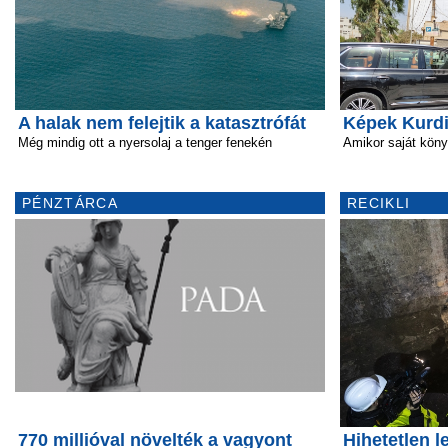
A halak nem felejtik a katasztrófát
Képek Kurdi
Még mindig ott a nyersolaj a tenger fenekén
Amikor saját köny
PÉNZTÁRCA
RECIKLI
770 millióval növelték a vagyont
Hihetetlen l