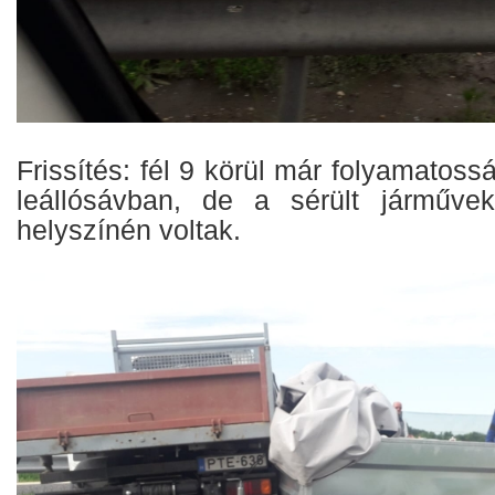
Frissítés: fél 9 körül már folyamatoss
leállósávban, de a sérült járműv
helyszínén voltak.