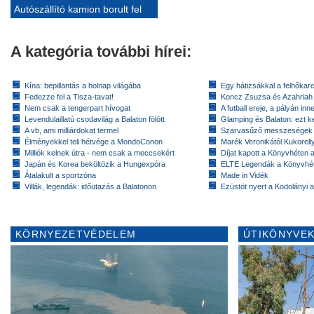
Autószállító kamion borult fel
A kategória további hírei:
Kína: bepillantás a holnap világába
Egy hátizsákkal a felhőkarc
Fedezze fel a Tisza-tavat!
Koncz Zsuzsa és Azahriah
Nem csak a tengerpart hívogat
A futball ereje, a pályán inn
Levendulaillatú csodavilág a Balaton fölött
Glamping és Balaton: ezt ke
A vb, ami milliárdokat termel
Szarvasűző messzeségek
Élményekkel teli hétvége a MondoConon
Marék Veronikától Kukorell
Milliók kelnek útra - nem csak a meccsekért
Díjat kapott a Könyvhéten
Japán és Korea beköltözik a Hungexpóra
ELTE Legendák a Könyvhé
Átalakult a sportzóna
Made in Vidék
Villák, legendák: időutazás a Balatonon
Ezüstöt nyert a Kodolányi
KÖRNYEZETVÉDELEM
ÚTIKÖNYVEK