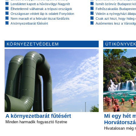
Lendületet kapott a hűvösvölgyi Nagyrét
Ismét özönvíz Budapest k
Élhetetlenné válhatnak a trópusi országok
Felhőszakadás Budapeste
Országosan védett láp is odalett Fonyódon
Videón a nyíregyházi állatp
Nem maradt el a februári tiszai fürdőzés
Csak azt hiszi, hogy hideg 
A környezetbarát fűtésért
Autómentes lesz a Városlig
KÖRNYEZETVÉDELEM
ÚTIKÖNYVEK
A környezetbarát fűtésért
Mi egy hét 
Horvátorsz
Minden harmadik fogyasztó fizetne
Hivatalosan még 