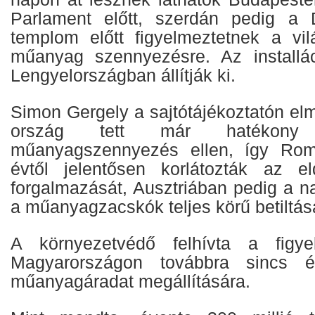
Parlament előtt, szerdán pedig a 
templom előtt figyelmeztetnek a vil
műanyag szennyezésre. Az installác
Lengyelországban állítják ki.
Simon Gergely a sajtótájékoztatón el
ország tett már hatékony
műanyagszennyezés ellen, így Rom
évtől jelentősen korlátozták az e
forgalmazását, Ausztriában pedig a n
a műanyagzacskók teljes körű betiltásá
A környezetvédő felhívta a figye
Magyarországon továbbra sincs 
műanyagáradat megállítására.