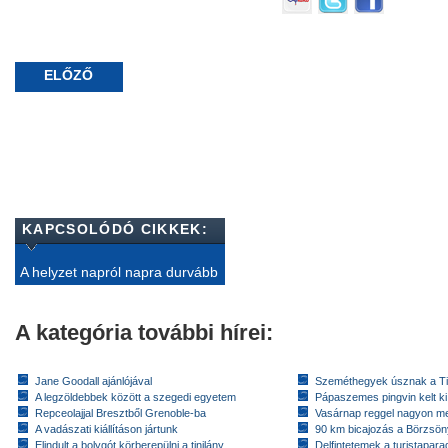
ELŐZŐ
KAPCSOLÓDÓ CIKKEK:
A helyzet napról napra durvább
A kategória további hírei:
Jane Goodall ajánlójával
Szeméthegyek úsznak a T
A legzöldebbek között a szegedi egyetem
Pápaszemes pingvin kelt k
Repceolajjal Bresztből Grenoble-ba
Vasárnap reggel nagyon m
A vadászati kiállításon jártunk
90 km bicajozás a Börzsö
Elindult a bolygót körberepülni a tinilány
Delfintetemek a turistapar