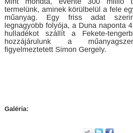
Mint mondta, évente 300 millió 
termelünk, aminek körülbelül a fele e
műanyag. Egy friss adat szerin
legnagyobb folyója, a Duna naponta 
hulladékot szállít a Fekete-tenger
hozzájárulunk a műanyagsze
figyelmeztetett Simon Gergely.
Galéria: