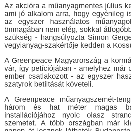
Az akcióra a műanyagmentes július ke
ami jó alkalom arra, hogy egyénileg 
az egyszer használatos műanyago
önmagában nem elég, sokkal átfogóbb
szükség - hangsúlyozta Simon Gerge
vegyianyag-szakértője kedden a Kossu
A Greenpeace Magyarország a kormán
vár, így petíciójában - amelyhez már
ember csatlakozott - az egyszer ha
szatyrok betiltását követeli.
A Greenpeace műanyagszemét-tenge
három és hat méter magas bál
installációjához nyolc olasz stran
szemetet. A több országban már kiál
napon át lesznek láthatók Budapeste