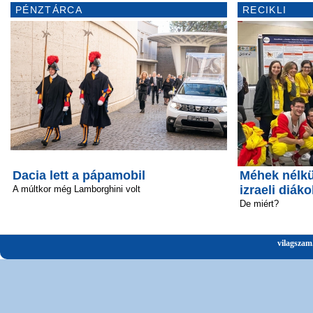
PÉNZTÁRCA
RECIKLI
Dacia lett a pápamobil
Méhek nélkü
izraeli diáko
A múltkor még Lamborghini volt
De miért?
vilagszam