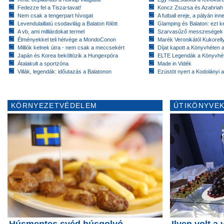
Fedezze fel a Tisza-tavat!
Koncz Zsuzsa és Azahriah
Nem csak a tengerpart hívogat
A futball ereje, a pályán inn
Levendulaillatú csodavilág a Balaton fölött
Glamping és Balaton: ezt ke
A vb, ami milliárdokat termel
Szarvasűző messzeségek
Élményekkel teli hétvége a MondoConon
Marék Veronikától Kukorell
Milliók kelnek útra - nem csak a meccsekért
Díjat kapott a Könyvhéten
Japán és Korea beköltözik a Hungexpóra
ELTE Legendák a Könyvhé
Átalakult a sportzóna
Made in Vidék
Villák, legendák: időutazás a Balatonon
Ezüstöt nyert a Kodolányi
KÖRNYEZETVÉDELEM
ÚTIKÖNYVEK
Húsmentes svéd húsgolyó
Ilyen volt a