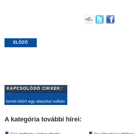
ELŐZŐ
KAPCSOLÓDÓ CIKKEK:
Ismét kitört egy alaszkai vulkán
A kategória további hírei:
Kína: bepillantás a holnap világába
Egy hátizsákkal a felhőkarc