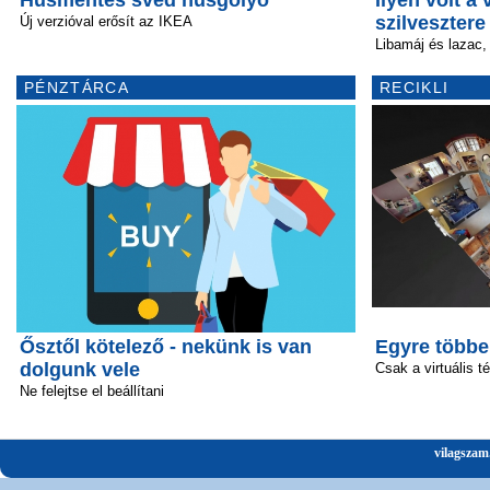
szilvesztere
Új verzióval erősít az IKEA
Libamáj és lazac,
PÉNZTÁRCA
RECIKLI
Ősztől kötelező - nekünk is van
Egyre többe
dolgunk vele
Csak a virtuális t
Ne felejtse el beállítani
vilagszam