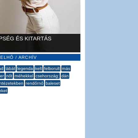
PSÉG ÉS KITARTÁS
ELHŐ / ARCHÍV
ad
lábát
legenda
kelt
felborult
más
er
nőt
méhekkel
csehország:
dán
intézetekben
rendőrnő
baleset
eket