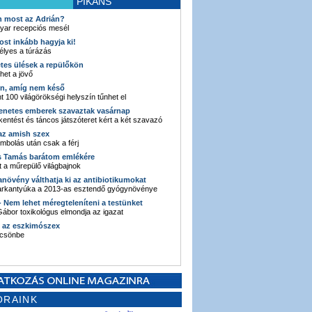
PIKÁNS
an most az Adrián?
yar recepciós mesél
ost inkább hagyja ki!
élyes a túrázás
etes ülések a repülőkön
ehet a jövő
en, amíg nem késő
t 100 világörökségi helyszín tűnhet el
enetes emberek szavaztak vasárnap
entést és táncos játszóteret kért a két szavazó
 az amish szex
ombolás után csak a férj
s Tamás barátom emlékére
 a műrepülő világbajnok
anövény válthatja ki az antibiotikumokat
sarkantyúka a 2013-as esztendő gyógynövénye
 - Nem lehet méregteleníteni a testünket
ábor toxikológus elmondja az igazat
n az eszkimószex
lcsönbe
ORAINK