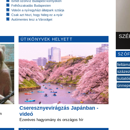
Ismét özönvíz Budapest környékén
Felhőszakadás Budapesten
Videón a nyíregyházi állatpark sztárja
Csak azt hiszi, hogy hideg ez a nyár
Autómentes lesz a Városliget
SZÉ
ÚTIKÖNYVEK HELYETT
SZÓF
feltám
százez
kutató
ünnep
--
Cseresznyevirágzás Japánban -
videó
én
Ezeréves hagyomány és országos hír