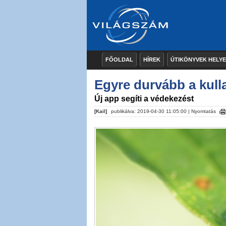
FŐOLDAL
HÍREK
ÚTIKÖNYVEK HELY
Egyre durvább a kull
Új app segíti a védekezést
[Kail]
publikálva: 2019-04-30 11:05:00 |
Nyomtatás