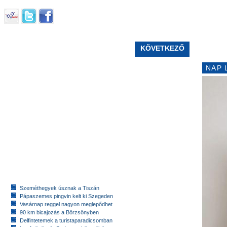
KÖVETKEZŐ
NAP 
Szeméthegyek úsznak a Tiszán
Pápaszemes pingvin kelt ki Szegeden
Vasárnap reggel nagyon meglepődhet
90 km bicajozás a Börzsönyben
Delfintetemek a turistaparadicsomban