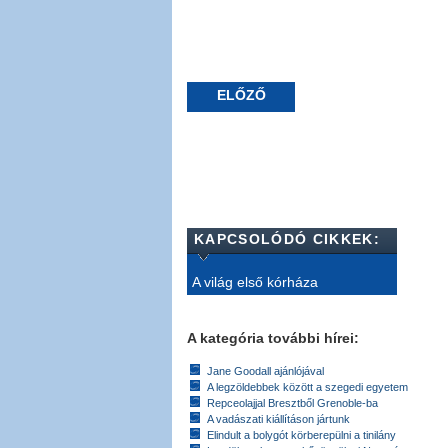
ELŐZŐ
KAPCSOLÓDÓ CIKKEK:
A világ első kórháza
A kategória további hírei:
Jane Goodall ajánlójával
A legzöldebbek között a szegedi egyetem
Repceolajjal Bresztből Grenoble-ba
A vadászati kiállításon jártunk
Elindult a bolygót körberepülni a tinilány