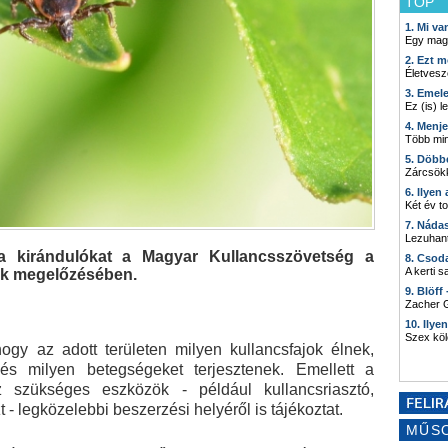
TOP
1. Mi v
Egy mag
2. Ezt m
Életvesz
3. Emel
Ez (is) l
4. Menj
Több min
5. Döbb
Zárcsökk
6. Ilyen
Két év t
7. Náda
Lezuhant
 a kirándulókat a Magyar Kullancsszövetség a
8. Csod
A kerti 
gek megelőzésében.
9. Blöff
Zacher G
10. Ilye
Szex kö
gy az adott területen milyen kullancsfajok élnek,
s milyen betegségeket terjesztenek. Emellett a
szükséges eszközök - például kullancsriasztó,
t - legközelebbi beszerzési helyéről is tájékoztat.
MŰS