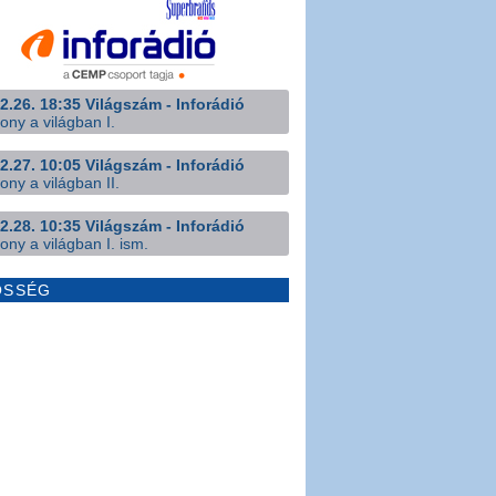
2.26. 18:35 Világszám - Inforádió
ony a világban I.
2.27. 10:05 Világszám - Inforádió
ony a világban II.
2.28. 10:35 Világszám - Inforádió
ony a világban I. ism.
ÖSSÉG