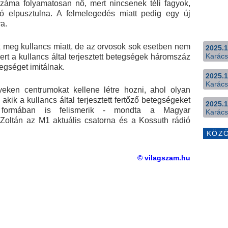
száma folyamatosan nő, mert nincsenek téli fagyok,
ó elpusztulna. A felmelegedés miatt pedig egy új
a.
 meg kullancs miatt, de az orvosok sok esetben nem
2025.1
Karács
mert a kullancs által terjesztett betegségek háromszáz
egséget imitálnak.
2025.1
Karács
eken centrumokat kellene létre hozni, ahol olyan
ik a kullancs által terjesztett fertőző betegségeket
2025.1
s formában is felismerik - mondta a Magyar
Karács
 Zoltán az M1 aktuális csatorna és a Kossuth rádió
KÖZ
© vilagszam.hu