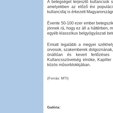
A betegséget terjesztő kullancsok 
amelyekben az előző évi populáci
kullancsfaj is érkezett Magyarországr
Évente 50-100 ezer ember betegszik
jönnek rá, hogy ez áll a háttérben, 
egyéb klasszikus belgyógyászati bet
Emiatt legalább a megyei székhely
orvosok, szakemberek dolgoznának, ak
önállóan és kevert fertőzése
Kullancsszövetség elnöke, Kapiller
közös műsorblokkjában.
(Forrás: MTI)
Galéria: