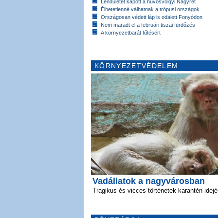
Lendületet kapott a hűvösvölgyi Nagyrét
Élhetetlenné válhatnak a trópusi országok
Országosan védett láp is odalett Fonyódon
Nem maradt el a februári tiszai fürdőzés
A környezetbarát fűtésért
KÖRNYEZETVÉDELEM
Vadállatok a nagyvárosban
Tragikus és vicces történetek karantén idej