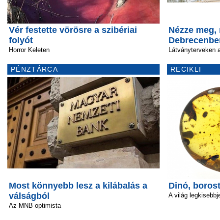
Vér festette vörösre a szibériai
Nézze meg, 
folyót
Debrecenbe
Horror Keleten
Látványterveken 
PÉNZTÁRCA
RECIKLI
Most könnyebb lesz a kilábalás a
Dinó, boros
válságból
A világ legkisebbj
Az MNB optimista