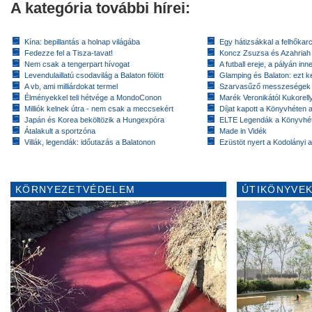
A kategória további hírei:
Kína: bepillantás a holnap világába
Egy hátizsákkal a felhőkarc
Fedezze fel a Tisza-tavat!
Koncz Zsuzsa és Azahriah
Nem csak a tengerpart hívogat
A futball ereje, a pályán inn
Levendulaillatú csodavilág a Balaton fölött
Glamping és Balaton: ezt ke
A vb, ami milliárdokat termel
Szarvasűző messzeségek
Élményekkel teli hétvége a MondoConon
Marék Veronikától Kukorell
Milliók kelnek útra - nem csak a meccsekért
Díjat kapott a Könyvhéten
Japán és Korea beköltözik a Hungexpóra
ELTE Legendák a Könyvhé
Átalakult a sportzóna
Made in Vidék
Villák, legendák: időutazás a Balatonon
Ezüstöt nyert a Kodolányi
KÖRNYEZETVÉDELEM
ÚTIKÖNYVEK