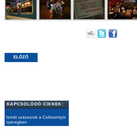
ELŐZŐ
KAPCSOLÓDÓ CIKKEK:
Ismét százezrek a Csíksomlyói
nyeregben