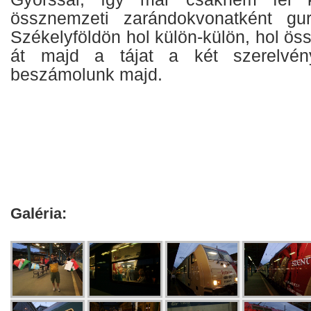
össznemzeti zarándokvonatként gur
Székelyföldön hol külön-külön, hol ös
át majd a tájat a két szerelvény
beszámolunk majd.
Galéria: