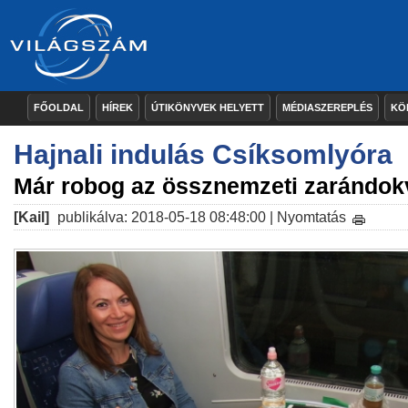
FŐOLDAL
HÍREK
ÚTIKÖNYVEK HELYETT
MÉDIASZEREPLÉS
KÖ
Hajnali indulás Csíksomlyóra
Már robog az össznemzeti zarándok
[Kail]
publikálva: 2018-05-18 08:48:00 |
Nyomtatás