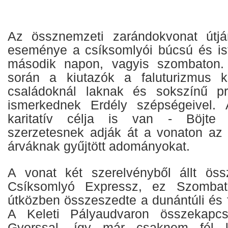
Az össznemzeti zarándokvonat útjá
eseménye a csíksomlyói búcsú és iste
második napon, vagyis szombaton.
során a kiutazók a faluturizmus 
családoknál laknak és sokszínű p
ismerkednek Erdély szépségeivel. 
karitatív célja is van - Böjte
szerzetesnek adják át a vonaton az 
árváknak gyűjtött adományokat.
A vonat két szerelvényből állt ös
Csíksomlyó Expressz, ez Szombath
útközben összeszedte a dunántúli és f
A Keleti Pályaudvaron összekapcs
Gyorssal, így már csaknem fél k