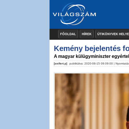
FŐOLDAL
HÍREK
ÚTIKÖNYVEK HELY
Kemény bejelentés f
A magyar külügyminiszter egyértel
[seifert.p]
publikálva: 2020-08-15 09:09:00 |
Nyomtatá