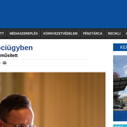
ETT
MÉDIASZEREPLÉS
KÖRNYEZETVÉDELEM
PÉNZTÁRCA
RECIKLI
ociügyben
KE
műsített
s