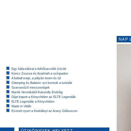
NAP 
Egy hátizsákkal a felhőkarcolók között
Koncz Zsuzsa és Azahriah a színpadon
A futball ereje, a pályán innen és túl
Glamping és Balaton: ezt keresik a turisták
Szarvasűző messzeségek
Marék Veronikától Kukorelly Endréig
Díjat kapott a Könyvhéten az ELTE Legendák
ELTE Legendák a Könyvhéten
Made in Vidék
Ezüstöt nyert a Kodolányi az Arany Glóbuszon
ÚTIKÖNYVEK HELYETT