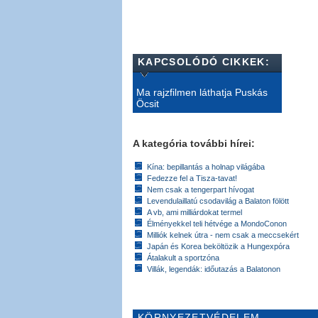
KAPCSOLÓDÓ CIKKEK:
Ma rajzfilmen láthatja Puskás
Öcsit
A kategória további hírei:
Kína: bepillantás a holnap világába
Fedezze fel a Tisza-tavat!
Nem csak a tengerpart hívogat
Levendulaillatú csodavilág a Balaton fölött
A vb, ami milliárdokat termel
Élményekkel teli hétvége a MondoConon
Milliók kelnek útra - nem csak a meccsekért
Japán és Korea beköltözik a Hungexpóra
Átalakult a sportzóna
Villák, legendák: időutazás a Balatonon
KÖRNYEZETVÉDELEM