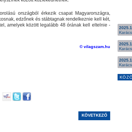
rolású országból érkezik csapat Magyarországra,
ékosnak, edzőnek és stábtagnak rendelkeznie kell két,
el, amelyek között legalább 48 órának kell eltelnie -
2025.1
Karács
2025.1
© vilagszam.hu
Karács
2025.1
Karács
KÖZ
KÖVETKEZŐ