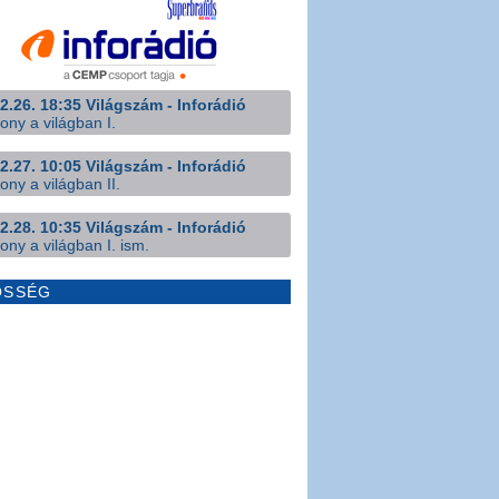
2.26. 18:35 Világszám - Inforádió
ony a világban I.
2.27. 10:05 Világszám - Inforádió
ony a világban II.
2.28. 10:35 Világszám - Inforádió
ony a világban I. ism.
ÖSSÉG