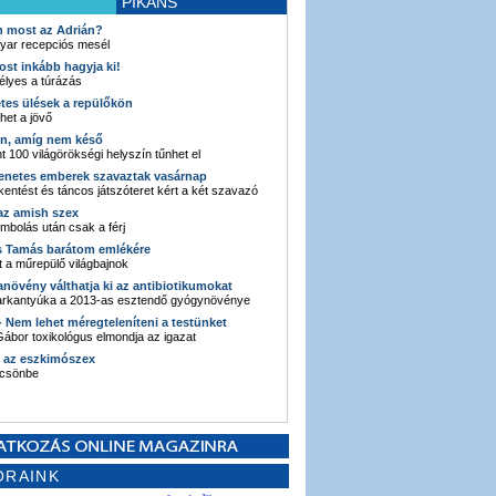
PIKÁNS
an most az Adrián?
yar recepciós mesél
ost inkább hagyja ki!
élyes a túrázás
etes ülések a repülőkön
ehet a jövő
en, amíg nem késő
t 100 világörökségi helyszín tűnhet el
enetes emberek szavaztak vasárnap
entést és táncos játszóteret kért a két szavazó
 az amish szex
ombolás után csak a férj
s Tamás barátom emlékére
 a műrepülő világbajnok
anövény válthatja ki az antibiotikumokat
sarkantyúka a 2013-as esztendő gyógynövénye
 - Nem lehet méregteleníteni a testünket
ábor toxikológus elmondja az igazat
n az eszkimószex
lcsönbe
ORAINK