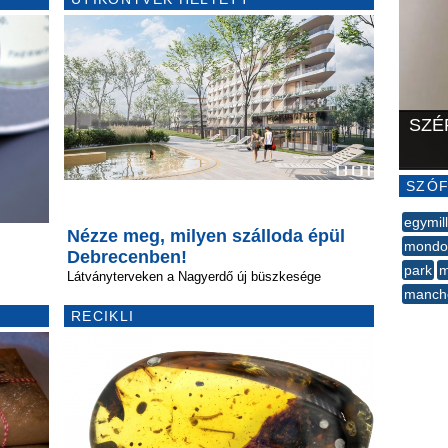
SZÉ
SZÓF
egymill
Nézze meg, milyen szálloda épül
mondo
Debrecenben!
park
m
Látványterveken a Nagyerdő új büszkesége
manch
RECIKLI
--