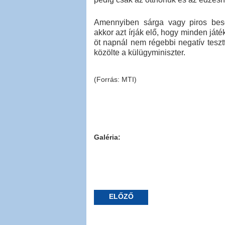
Amennyiben sárga vagy piros beso
akkor azt írják elő, hogy minden ját
öt napnál nem régebbi negatív tesztt
közölte a külügyminiszter.
(Forrás: MTI)
Galéria:
ELŐZŐ