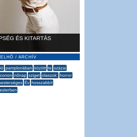
PSÉG ÉS KITARTÁS
ELHŐ / ARCHÍV
ió
pamplonában
között
te
százai
conon
nőnap
sziget
olaszok:
horror
esterséges
Év
hosszabbít
esterben