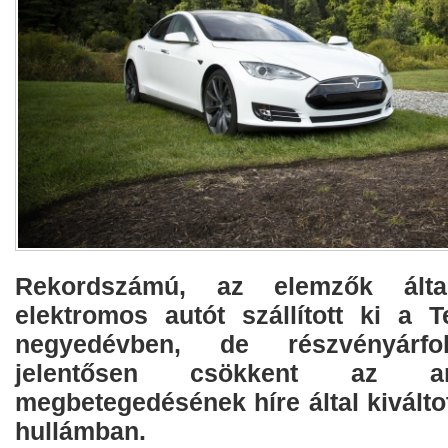
Rekordszámú, az elemzők álta
elektromos autót szállított ki a 
negyedévben, de részvényárf
jelentősen csökkent az am
megbetegedésének híre által kiváltot
hullámban.