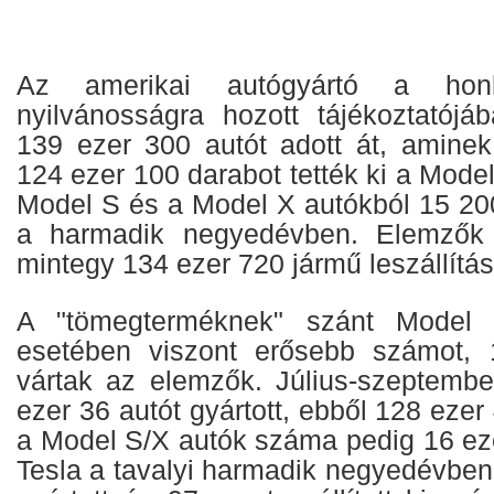
Az amerikai autógyártó a honl
nyilvánosságra hozott tájékoztatójá
139 ezer 300 autót adott át, aminek
124 ezer 100 darabot tették ki a Model
Model S és a Model X autókból 15 200
a harmadik negyedévben. Elemzők 
mintegy 134 ezer 720 jármű leszállítás
A "tömegterméknek" szánt Model
esetében viszont erősebb számot, 
vártak az elemzők. Július-szeptemb
ezer 36 autót gyártott, ebből 128 ezer
a Model S/X autók száma pedig 16 eze
Tesla a tavalyi harmadik negyedévben