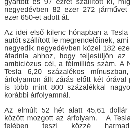
gyártott és 97 ezret szállított ki, m
negyedévben 82 ezer 272 járművet á
ezer 650-et adott át.
Az idei első kilenc hónapban a Tesla
autót szállított le megrendelőinek, ami 
negyedik negyedévben közel 182 ezer
átadnia ahhoz, hogy teljesüljön az i
ambiciózus cél, a félmilliós szám. A
Tesla 6,20 százalékos mínuszban,
árfolyamon állt zárás előtt két órával
is több mint 800 százalékkal nagy
korábbi árfolyamnál.
Az elmúlt 52 hét alatt 45,61 dollár
között mozgott az árfolyam. A Tesl
felében teszi közzé harmad