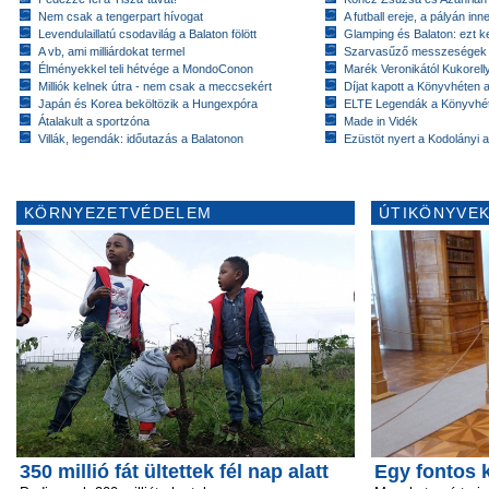
Nem csak a tengerpart hívogat
A futball ereje, a pályán inn
Levendulaillatú csodavilág a Balaton fölött
Glamping és Balaton: ezt ke
A vb, ami milliárdokat termel
Szarvasűző messzeségek
Élményekkel teli hétvége a MondoConon
Marék Veronikától Kukorell
Milliók kelnek útra - nem csak a meccsekért
Díjat kapott a Könyvhéten
Japán és Korea beköltözik a Hungexpóra
ELTE Legendák a Könyvhé
Átalakult a sportzóna
Made in Vidék
Villák, legendák: időutazás a Balatonon
Ezüstöt nyert a Kodolányi
KÖRNYEZETVÉDELEM
ÚTIKÖNYVEK
350 millió fát ültettek fél nap alatt
Egy fontos k