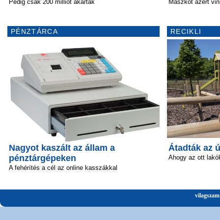
Pedig csak 200 milliót akartak
Maszkot azért vinn
PÉNZTÁRCA
RECIKLI
Nagyot kaszált az állam a
Átadták az 
pénztárgépeken
Ahogy az ott lakó
A fehérítés a cél az online kasszákkal
vilagszam