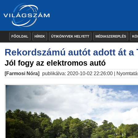
FŐOLDAL
HÍREK
ÚTIKÖNYVEK HELYETT
MÉDIASZEREPLÉS
KÖ
Rekordszámú autót adott át a 
Jól fogy az elektromos autó
[Farmosi Nóra]
publikálva: 2020-10-02 22:26:00 |
Nyomtatá