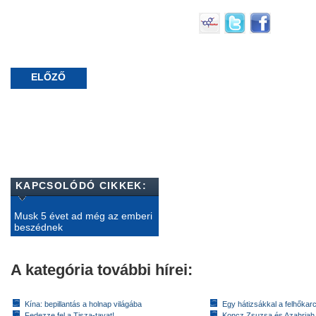
ELŐZŐ
KAPCSOLÓDÓ CIKKEK:
Musk 5 évet ad még az emberi
beszédnek
A kategória további hírei:
Kína: bepillantás a holnap világába
Egy hátizsákkal a felhőkarc
Fedezze fel a Tisza-tavat!
Koncz Zsuzsa és Azahriah