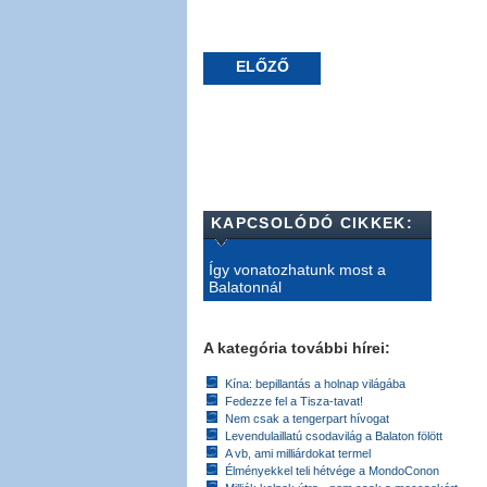
ELŐZŐ
KAPCSOLÓDÓ CIKKEK:
Így vonatozhatunk most a
Balatonnál
A kategória további hírei:
Kína: bepillantás a holnap világába
Fedezze fel a Tisza-tavat!
Nem csak a tengerpart hívogat
Levendulaillatú csodavilág a Balaton fölött
A vb, ami milliárdokat termel
Élményekkel teli hétvége a MondoConon