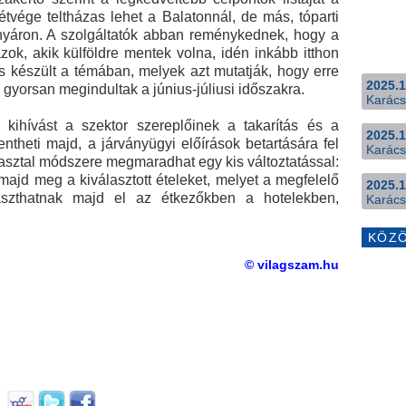
étvége teltházas lehet a Balatonnál, de más, tóparti
 nyáron. A szolgáltatók abban reménykednek, hogy a
zok, akik külföldre mentek volna, idén inkább itthon
 is készült a témában, melyek azt mutatják, hogy erre
2025.1
 gyorsan megindultak a június-júliusi időszakra.
Karács
 a kihívást a szektor szereplőinek a takarítás és a
2025.1
lentheti majd, a járványügyi előírások betartására fel
Karács
dasztal módszere megmaradhat egy kis változtatással:
ajd meg a kiválasztott ételeket, melyet a megfelelő
2025.1
aszthatnak majd el az étkezőkben a hotelekben,
Karács
KÖZ
© vilagszam.hu