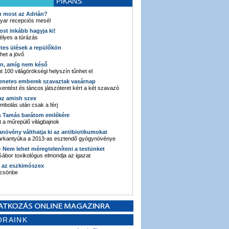
PIKÁNS
an most az Adrián?
yar recepciós mesél
ost inkább hagyja ki!
élyes a túrázás
etes ülések a repülőkön
ehet a jövő
en, amíg nem késő
t 100 világörökségi helyszín tűnhet el
enetes emberek szavaztak vasárnap
entést és táncos játszóteret kért a két szavazó
 az amish szex
ombolás után csak a férj
s Tamás barátom emlékére
 a műrepülő világbajnok
anövény válthatja ki az antibiotikumokat
sarkantyúka a 2013-as esztendő gyógynövénye
 - Nem lehet méregteleníteni a testünket
ábor toxikológus elmondja az igazat
n az eszkimószex
lcsönbe
ORAINK