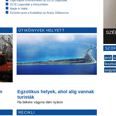
Díjat kapott a Könyvhéten az ELTE Legendák
ELTE Legendák a Könyvhéten
Made in Vidék
Ezüstöt nyert a Kodolányi az Arany Glóbuszon
ÚTIKÖNYVEK HELYETT
SZÉ
SZÓF
jenő
s
fesztiv
angyal
--
n
Egzotikus helyek, ahol alig vannak
turisták
Ha békére vágyna idén nyáron
RECIKLI