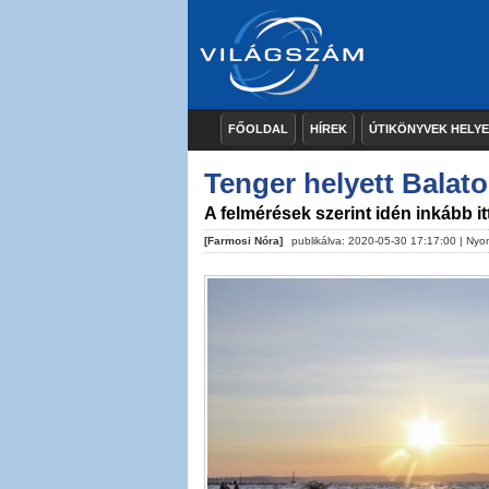
FŐOLDAL
HÍREK
ÚTIKÖNYVEK HELY
Tenger helyett Balat
A felmérések szerint idén inkább i
[Farmosi Nóra]
publikálva: 2020-05-30 17:17:00 |
Nyo