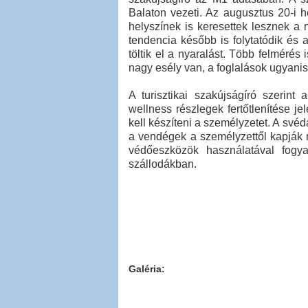
Balaton vezeti. Az augusztus 20-i h
helyszínek is keresettek lesznek a
tendencia később is folytatódik és a
töltik el a nyaralást. Több felmérés
nagy esély van, a foglalások ugyanis
A turisztikai szakújságíró szerint
wellness részlegek fertőtlenítése je
kell készíteni a személyzetet. A své
a vendégek a személyzettől kapják m
védőeszközök használatával fogy
szállodákban.
Galéria: