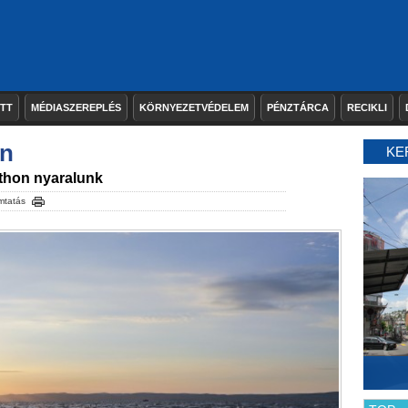
ETT
MÉDIASZEREPLÉS
KÖRNYEZETVÉDELEM
PÉNZTÁRCA
RECIKLI
on
KE
tthon nyaralunk
mtatás