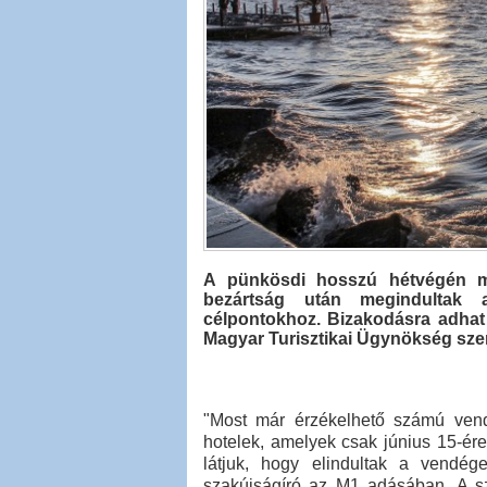
A pünkösdi hosszú hétvégén má
bezártság után megindultak a
célpontokhoz. Bizakodásra adha
Magyar Turisztikai Ügynökség szeri
"Most már érzékelhető számú ven
hotelek, amelyek csak június 15-ére 
látjuk, hogy elindultak a vendég
szakújságíró az M1 adásában. A sza