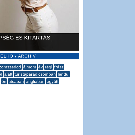
PSÉG ÉS KITARTÁS
ELHŐ / ARCHÍV
zomszédod
álmom
év
régi
frász
ál
alatt
turistaparadicsomban
lendül
én
utcában
angliában
együtt