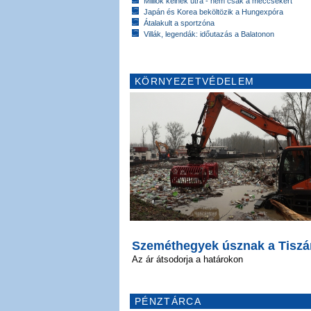
Milliók kelnek útra - nem csak a meccsekért
Japán és Korea beköltözik a Hungexpóra
Átalakult a sportzóna
Villák, legendák: időutazás a Balatonon
KÖRNYEZETVÉDELEM
Szeméthegyek úsznak a Tiszá
Az ár átsodorja a határokon
PÉNZTÁRCA