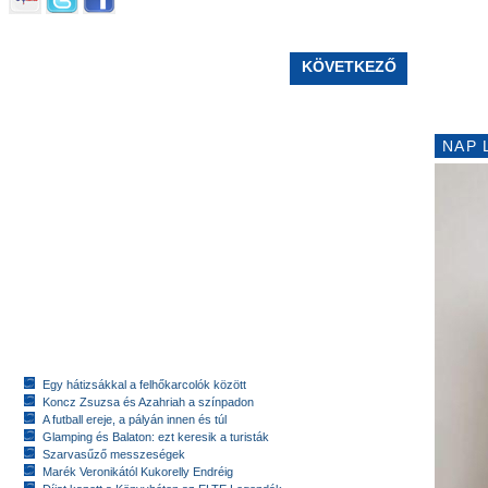
KÖVETKEZŐ
NAP 
Egy hátizsákkal a felhőkarcolók között
Koncz Zsuzsa és Azahriah a színpadon
A futball ereje, a pályán innen és túl
Glamping és Balaton: ezt keresik a turisták
Szarvasűző messzeségek
Marék Veronikától Kukorelly Endréig