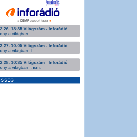
2.26. 18:35 Világszám - Inforádió
ony a világban I.
2.27. 10:05 Világszám - Inforádió
ony a világban II.
2.28. 10:35 Világszám - Inforádió
ony a világban I. ism.
ÖSSÉG