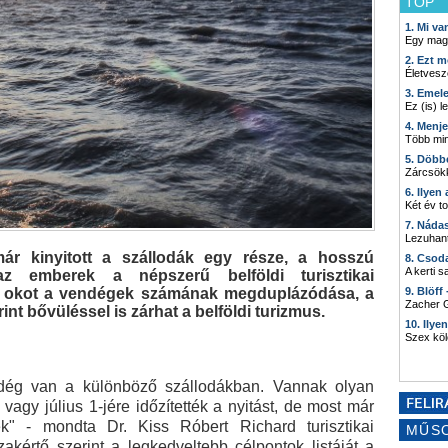
TOP
1. Mi v
Egy mag
2. Ezt m
Életvesz
3. Emel
Ez (is) l
4. Menj
Több min
5. Döbb
Zárcsökk
6. Ilyen
Két év t
7. Náda
Lezuhant
r kinyitott a szállodák egy része, a hosszú
8. Csod
A kerti 
z emberek a népszerű belföldi turisztikai
t okot a vendégek számának megduplázódása, a
9. Blöff
Zacher G
nt bővüléssel is zárhat a belföldi turizmus.
10. Ilye
Szex kö
dég van a különböző szállodákban. Vannak olyan
vagy július 1-jére időzítették a nyitást, de most már
ek" - mondta Dr. Kiss Róbert Richard turisztikai
MŰS
kértő szerint a legkedveltebb célpontok listáját a