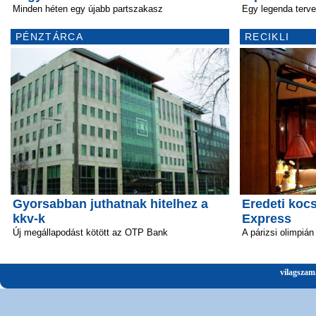
Minden héten egy újabb partszakasz
Egy legenda terve
PÉNZTÁRCA
RECIKLI
Gyorsabban juthatnak hitelhez a
Eredeti kocs
kkv-k
Express
Új megállapodást kötött az OTP Bank
A párizsi olimpián
vilagszam