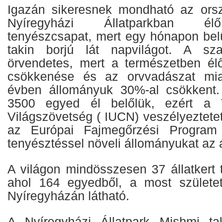
Igazán sikeresnek mondható az ors
Nyíregyházi Állatparkban él
tenyészcsapat, mert egy hónapon bel
takin borjú lát napvilágot. A sza
örvendetes, mert a természetben él
csökkenése és az orvvadászat mia
évben állományuk 30%-al csökkent.
3500 egyed él belőlük, ezért a T
Világszövetség ( IUCN) veszélyeztetett
az Európai Fajmegőrzési Program 
tenyésztéssel növeli állományukat az á
A világon mindösszesen 37 állatkert t
ahol 164 egyedből, a most születet
Nyíregyházán látható.
A Nyíregyházi Állatpark Mishmi tak