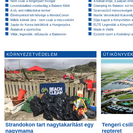
Nem csak a tengerpart hívogat
A futball ereje, a pályán inn
Levendulaillatú csodavilág a Balaton fölött
Glamping és Balaton: ezt ke
A vb, ami milliárdokat termel
Szarvasűző messzeségek
Élményekkel teli hétvége a MondoConon
Marék Veronikától Kukorell
Milliók kelnek útra - nem csak a meccsekért
Díjat kapott a Könyvhéten
Japán és Korea beköltözik a Hungexpóra
ELTE Legendák a Könyvhé
Átalakult a sportzóna
Made in Vidék
Villák, legendák: időutazás a Balatonon
Ezüstöt nyert a Kodolányi
KÖRNYEZETVÉDELEM
ÚTIKÖNYVEK
Strandokon tart nagytakarítást egy
Tengeri csill
nagymama
repteret