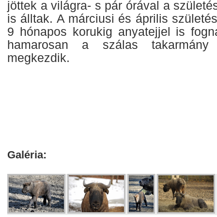
jöttek a világra- s pár órával a szület
is álltak. A márciusi és április szület
9 hónapos korukig anyatejjel is fogn
hamarosan a szálas takarmány f
megkezdik.
Galéria: