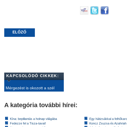
ELŐZŐ
KAPCSOLÓDÓ CIKKEK:
Mérgezést is okozott a szél
A kategória további hírei:
Kína: bepillantás a holnap világába
Egy hátizsákkal a felhőkarc
Fedezze fel a Tisza-tavat!
Koncz Zsuzsa és Azahriah