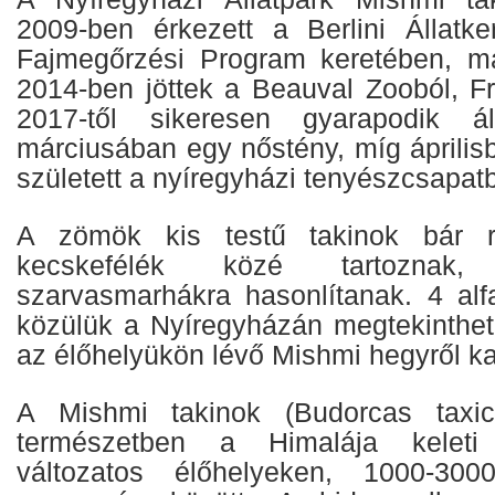
2009-ben érkezett a Berlini Állatke
Fajmegőrzési Program keretében, ma
2014-ben jöttek a Beauval Zooból, Fr
2017-től sikeresen gyarapodik á
márciusában egy nőstény, míg április
született a nyíregyházi tenyészcsapat
A zömök kis testű takinok bár re
kecskefélék közé tartoznak
szarvasmarhákra hasonlítanak. 4 alfa
közülük a Nyíregyházán megtekinthet
az élőhelyükön lévő Mishmi hegyről ka
A Mishmi takinok (Budorcas taxico
természetben a Himalája keleti
változatos élőhelyeken, 1000-300