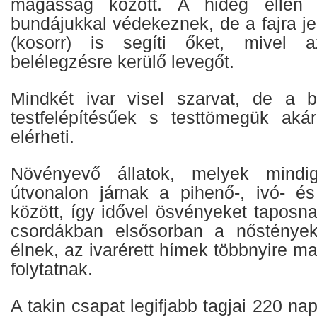
magasság között. A hideg ellen
bundájukkal védekeznek, de a fajra jel
(kosorr) is segíti őket, mivel a
belélegzésre kerülő levegőt.
Mindkét ivar visel szarvat, de a b
testfelépítésűek s testtömegük aká
elérheti.
Növényevő állatok, melyek mind
útvonalon járnak a pihenő-, ivó- és
között, így idővel ösvényeket taposn
csordákban elsősorban a nőstények
élnek, az ivarérett hímek többnyire 
folytatnak.
A takin csapat legifjabb tagjai 220 n