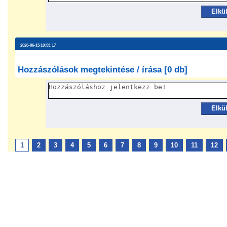
Elkü
2026-06-15 10:53:17
Hozzászólások megtekintése / írása [0 db]
Elkü
1
2
3
4
5
6
7
8
9
10
11
12