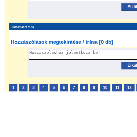
Elkü
2020-07-03 22:31:39
Hozzászólások megtekintése / írása [0 db]
Elkü
1
2
3
4
5
6
7
8
9
10
11
12