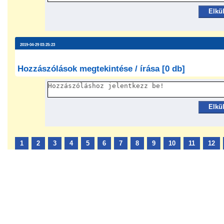
Elkü
2019-04-29 03:25:23
Hozzászólások megtekintése / írása [0 db]
Elkü
1
2
3
4
5
6
7
8
9
10
11
12