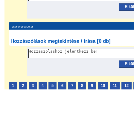
Elkü
2019-04-29 03:25:18
Hozzászólások megtekintése / írása [0 db]
Elkü
1
2
3
4
5
6
7
8
9
10
11
12