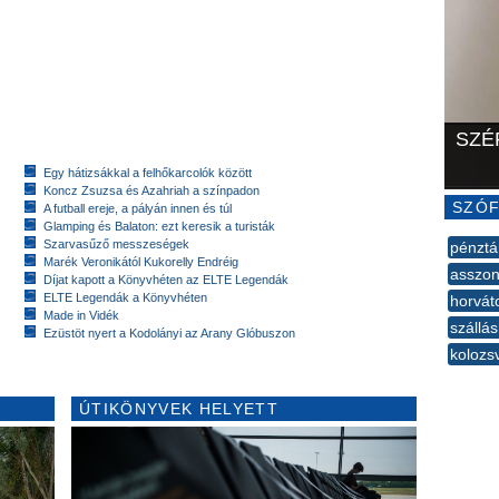
SZÉ
Egy hátizsákkal a felhőkarcolók között
Koncz Zsuzsa és Azahriah a színpadon
SZÓF
A futball ereje, a pályán innen és túl
Glamping és Balaton: ezt keresik a turisták
Szarvasűző messzeségek
pénztá
Marék Veronikától Kukorelly Endréig
asszo
Díjat kapott a Könyvhéten az ELTE Legendák
ELTE Legendák a Könyvhéten
horvát
Made in Vidék
szállá
Ezüstöt nyert a Kodolányi az Arany Glóbuszon
kolozs
--
ÚTIKÖNYVEK HELYETT