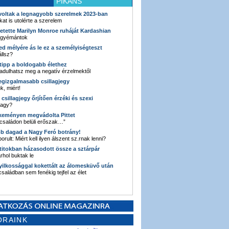
PIKÁNS
 voltak a legnagyobb szerelmek 2023-ban
kat is utolérte a szerelem
retette Marilyn Monroe ruháját Kardashian
 gyémántok
ked mélyére ás le ez a személyiségteszt
llsz?
i tipp a boldogabb élethez
adulhatsz meg a negatív érzelmektől
legizgalmasabb csillagjegy
k, miért!
3 csillagjegy őrjítően érzéki és szexi
vagy?
e keményen megvádolta Pittet
 családon belüli erőszak…”
bb dagad a Nagy Feró botrány!
orult: Miért kell ilyen álszent sz.rnak lenni?
 titokban házasodott össze a sztárpár
hol buktak le
yilkossággal kokettált az álomesküvő után
 családban sem fenékig tejfel az élet
ORAINK