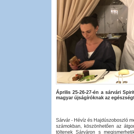
Április 25-26-27-én a sárvári Spir
magyar újságíróknak az egészségtu
Sárvár - Hévíz és Hajdúszoboszló mel
számokban, köszönhetően az átgon
töltenek Sárváron s megismerhetik