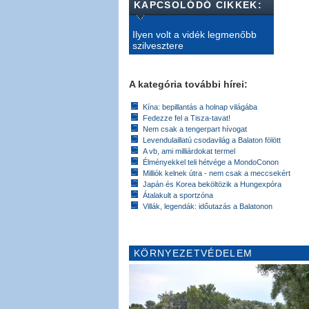
KAPCSOLÓDÓ CIKKEK:
Ilyen volt a vidék legmenőbb
szilvesztere
A kategória további hírei:
Kína: bepillantás a holnap világába
Fedezze fel a Tisza-tavat!
Nem csak a tengerpart hívogat
Levendulaillatú csodavilág a Balaton fölött
A vb, ami milliárdokat termel
Élményekkel teli hétvége a MondoConon
Milliók kelnek útra - nem csak a meccsekért
Japán és Korea beköltözik a Hungexpóra
Átalakult a sportzóna
Villák, legendák: időutazás a Balatonon
KÖRNYEZETVÉDELEM