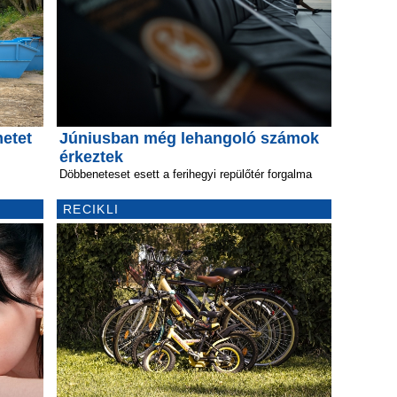
metet
Júniusban még lehangoló számok
érkeztek
Döbbeneteset esett a ferihegyi repülőtér forgalma
RECIKLI