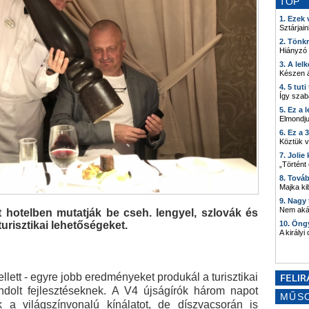
TOP
1. Ezek
Sztárjain
2. Tönk
Hiányzó
3. A lel
Készen á
4. 5 tut
Így szab
5. Ez a 
Elmondju
6. Ez a 
Köztük 
7. Joli
„Történt
8. Tová
Majka kib
9. Nagy
Nem akár
it hotelben mutatják be cseh. lengyel, szlovák és
risztikai lehetőségeket.
10. Öng
A királyi
lett - egyre jobb eredményeket produkál a turisztikai
dolt fejlesztéseknek. A V4 újságírók három napot
MŰS
 a világszínvonalú kínálatot, de díszvacsorán is