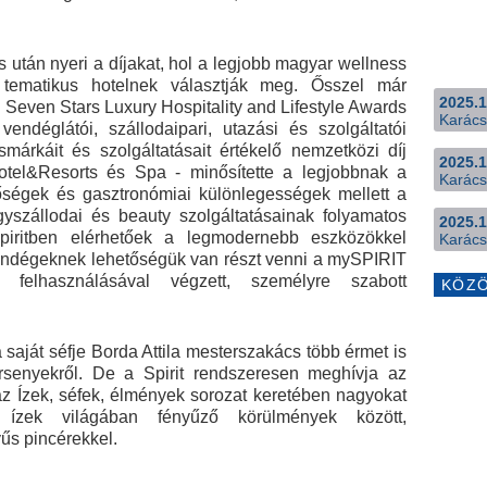
s után nyeri a díjakat, hol a legjobb magyar wellness
tematikus hotelnek választják meg. Ősszel már
2025.1
 Seven Stars Luxury Hospitality and Lifestyle Awards
Karács
 vendéglátói, szállodaipari, utazási és szolgáltatói
márkáit és szolgáltatásait értékelő nemzetközi díj
2025.1
Hotel&Resorts és Spa - minősítette a legjobbnak a
Karács
tőségek és gasztronómiai különlegességek mellett a
ógyszállodai és beauty szolgáltatásainak folyamatos
2025.1
piritben elérhetőek a legmodernebb eszközökkel
Karács
vendégeknek lehetőségük van részt venni a mySPIRIT
 felhasználásával végzett, személyre szabott
KÖZ
a saját séfje Borda Attila mesterszakács több érmet is
rsenyekről. De a Spirit rendszeresen meghívja az
 az Ízek, séfek, élmények sorozat keretében nagyokat
ízek világában fényűző körülmények között,
yűs pincérekkel.