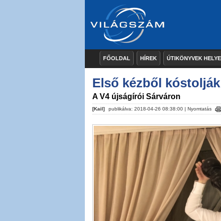
FŐOLDAL
HÍREK
ÚTIKÖNYVEK HELY
Első kézből kóstoljá
A V4 újságírói Sárváron
[Kail]
publikálva: 2018-04-26 08:38:00 |
Nyomtatás