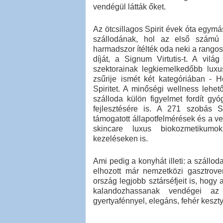
vendégül látták őket.
Az ötcsillagos Spirit évek óta egymá
szállodának, hol az első számú 
harmadszor ítélték oda neki a rangos
díját, a Signum Virtutis-t. A világ
szektorainak legkiemelkedőbb luxus
zsűrije ismét két kategóriában - 
Spiritet. A minőségi wellness lehe
szálloda külön figyelmet fordít gy
fejlesztésére is. A 271 szobás S
támogatott állapotfelmérések és a 
skincare luxus biokozmetikumok
kezeléseken is.
Ami pedig a konyhát illeti: a szállod
elhozott már nemzetközi gasztrove
ország legjobb sztárséfjeit is, hogy
kalandozhassanak vendégei az 
gyertyafénnyel, elegáns, fehér keszt