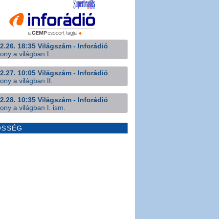
2.26. 18:35 Világszám - Inforádió
ony a világban I.
2.27. 10:05 Világszám - Inforádió
ony a világban II.
2.28. 10:35 Világszám - Inforádió
ony a világban I. ism.
ÖSSÉG