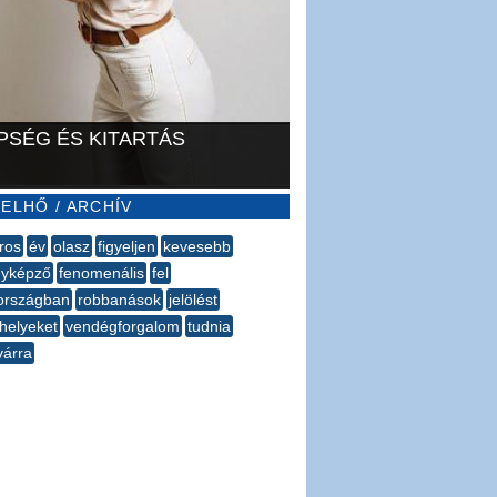
PSÉG ÉS KITARTÁS
ELHŐ / ARCHÍV
ros
év
olasz
figyeljen
kevesebb
nyképző
fenomenális
fel
országban
robbanások
jelölést
shelyeket
vendégforgalom
tudnia
várra