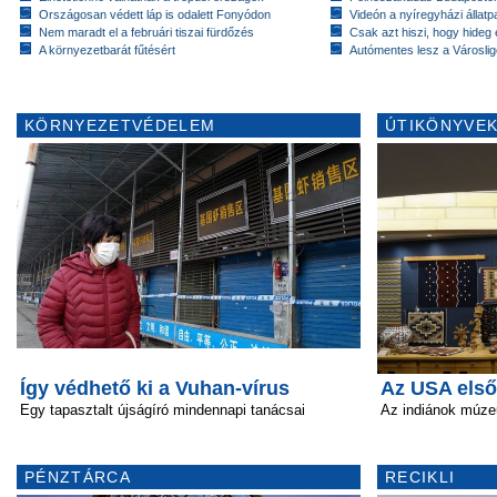
Országosan védett láp is odalett Fonyódon
Videón a nyíregyházi állatp
Nem maradt el a februári tiszai fürdőzés
Csak azt hiszi, hogy hideg 
A környezetbarát fűtésért
Autómentes lesz a Városlig
KÖRNYEZETVÉDELEM
ÚTIKÖNYVEK
Így védhető ki a Vuhan-vírus
Az USA els
Egy tapasztalt újságíró mindennapi tanácsai
Az indiánok múz
PÉNZTÁRCA
RECIKLI