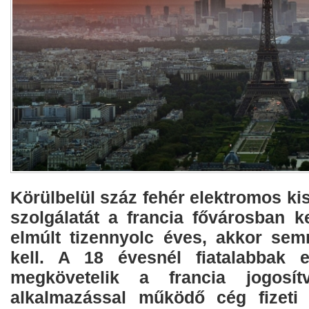
Körülbelül száz fehér elektromos k
szolgálatát a francia fővárosban k
elmúlt tizennyolc éves, akkor sem
kell. A 18 évesnél fiatalabbak e
megkövetelik a francia jogosít
alkalmazással működő cég fizeti 