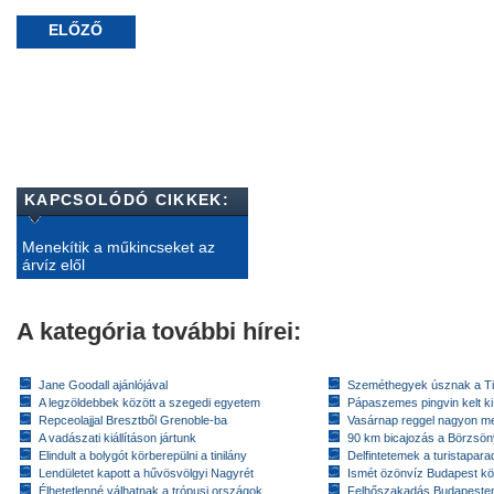
ELŐZŐ
KAPCSOLÓDÓ CIKKEK:
Menekítik a műkincseket az
árvíz elől
A kategória további hírei:
Jane Goodall ajánlójával
Szeméthegyek úsznak a T
A legzöldebbek között a szegedi egyetem
Pápaszemes pingvin kelt k
Repceolajjal Bresztből Grenoble-ba
Vasárnap reggel nagyon m
A vadászati kiállításon jártunk
90 km bicajozás a Börzsö
Elindult a bolygót körberepülni a tinilány
Delfintetemek a turistapar
Lendületet kapott a hűvösvölgyi Nagyrét
Ismét özönvíz Budapest k
Élhetetlenné válhatnak a trópusi országok
Felhőszakadás Budapeste