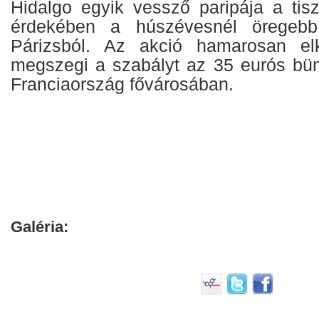
Hidalgo egyik vessző paripája a tis
érdekében a húszévesnél öregebb a
Párizsból. Az akció hamarosan el
megszegi a szabályt az 35 eurós bün
Franciaország fővárosában.
Galéria: